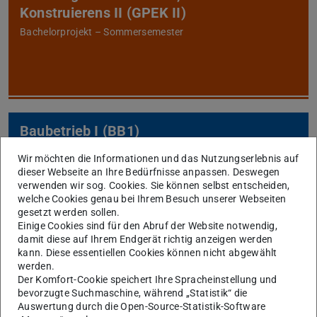
Konstruierens II (GPEK II)
Bachelorprojekt – Sommersemester
Baubetrieb I (BB1)
Bachelor – Sommersemester
Wir möchten die Informationen und das Nutzungserlebnis auf
dieser Webseite an Ihre Bedürfnisse anpassen. Deswegen
verwenden wir sog. Cookies. Sie können selbst entscheiden,
welche Cookies genau bei Ihrem Besuch unserer Webseiten
gesetzt werden sollen.
Einige Cookies sind für den Abruf der Website notwendig,
damit diese auf Ihrem Endgerät richtig anzeigen werden
kann. Diese essentiellen Cookies können nicht abgewählt
Baubetrieb II (BB2)
werden.
Der Komfort-Cookie speichert Ihre Spracheinstellung und
Bachelor – Wintersemester
bevorzugte Suchmaschine, während „Statistik“ die
Auswertung durch die Open-Source-Statistik-Software