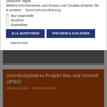
„Matomo“ regelt.
Weitere Informationen zum Einsatz von Cookies erhalten Sie
in unserer
Datenschutzerklärung
.
Nur essentielle
Komfort
Statistiken
Urban Construction Technologies (UCT)
ALLE AKZEPTIEREN
SPEICHERN & SCHLIESSEN
Master – Sommersemester
Impressum
Interdisziplinäres Projekt Bau und Umwelt
(IPBU)
Masterprojekt – Wintersemester