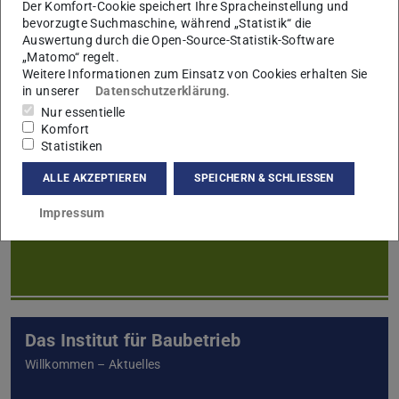
Der Komfort-Cookie speichert Ihre Spracheinstellung und
Echtzeitsteuerung – Risikomanagement
bevorzugte Suchmaschine, während „Statistik“ die
Auswertung durch die Open-Source-Statistik-Software
„Matomo“ regelt.
Weitere Informationen zum Einsatz von Cookies erhalten Sie
in unserer
Datenschutzerklärung
.
Nur essentielle
Komfort
Statistiken
Dissertationen
ALLE AKZEPTIEREN
SPEICHERN & SCHLIESSEN
Impressum
Das Institut für Baubetrieb
Willkommen – Aktuelles