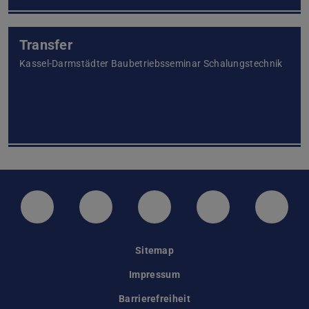
Transfer
Kassel-Darmstädter Baubetriebsseminar Schalungstechnik
LinkedIn-Seite der TU Darmstadt
Instagram-Kanal der TU Darmstad
Bluesky-Kanal der TU D
Facebook-Seite
YouTu
Sitemap
Impressum
Barrierefreiheit