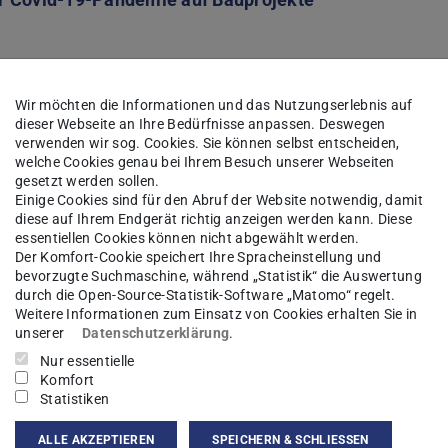
Wir möchten die Informationen und das Nutzungserlebnis auf
dieser Webseite an Ihre Bedürfnisse anpassen. Deswegen
r Masterthesis nehmen Sie bitte Kontakt mit mir
verwenden wir sog. Cookies. Sie können selbst entscheiden,
welche Cookies genau bei Ihrem Besuch unserer Webseiten
gesetzt werden sollen.
Einige Cookies sind für den Abruf der Website notwendig, damit
diese auf Ihrem Endgerät richtig anzeigen werden kann. Diese
essentiellen Cookies können nicht abgewählt werden.
Der Komfort-Cookie speichert Ihre Spracheinstellung und
bevorzugte Suchmaschine, während „Statistik“ die Auswertung
durch die Open-Source-Statistik-Software „Matomo“ regelt.
Planens, Entwerfens und Konstruierens I (GPEK
Weitere Informationen zum Einsatz von Cookies erhalten Sie in
unserer
Datenschutzerklärung
.
Planens, Entwerfens und Konstruierens II (GPEK
Nur essentielle
Komfort
Statistiken
es Projekt Bau und Umwelt (IPBU)
(wird in neuem Tab g
im
ALLE AKZEPTIEREN
SPEICHERN & SCHLIESSEN